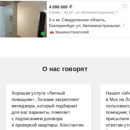
4 090 000
2-комн.
42
м
ул. Автомагистральная, 7
2
2-к кв. Свердловская область,
Екатеринбург ул. Автомагистральная, 7
(42.9 м²)
Машиностроителей
О нас говорят
Хорошая услуга «Личный
Нашел себе
помощник». За вами закрепляют
в Мск на Ло
менеджера, который подбирает
пользовалс
для вас варианты, помогает
помощник; 
с подписанием договора
присылали 
и проверкой квартиры. Константин
ответам ут