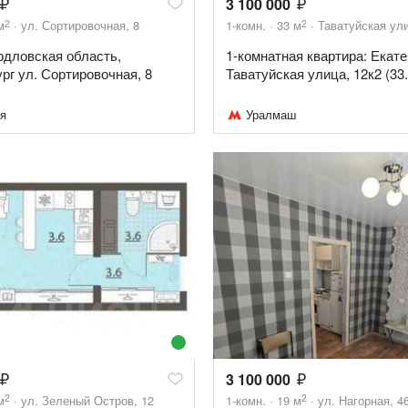
3 100 000
2
2
м
ул. Сортировочная, 8
1-комн.
33
м
Таватуйская ули
ердловская область,
1-комнатная квартира: Екате
рг ул. Сортировочная, 8
Таватуйская улица, 12к2 (33.
я
Уралмаш
3 100 000
2
2
м
ул. Зеленый Остров, 12
1-комн.
19
м
ул. Нагорная, 4