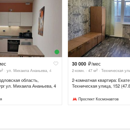
мес
30 000
/мес
2
2
м
ул. Михаила Ананьева, 4
2-комн.
47
м
Техническая ули
ердловская область,
2-комнатная квартира: Екате
рг ул. Михаила Ананьева, 4
Техническая улица, 152 (47.8
я
Проспект Космонавтов