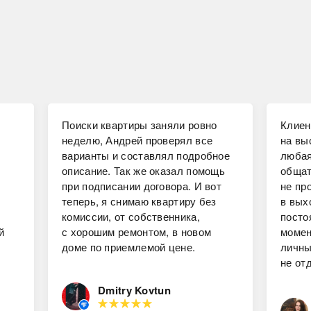
Поиски квартиры заняли ровно
Клиен
неделю, Андрей проверял все
на вы
варианты и составлял подробное
любая
описание. Так же оказал помощь
общат
при подписании договора. И вот
не пр
теперь, я снимаю квартиру без
в вых
комиссии, от собственника,
посто
й
с хорошим ремонтом, в новом
момен
доме по приемлемой цене.
личны
не от
Dmitry Kovtun