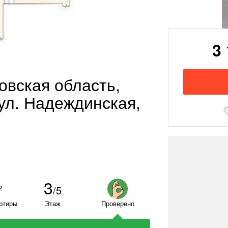
3
ловская область,
ул. Надеждинская,
3
/5
2
ртиры
Этаж
Проверено