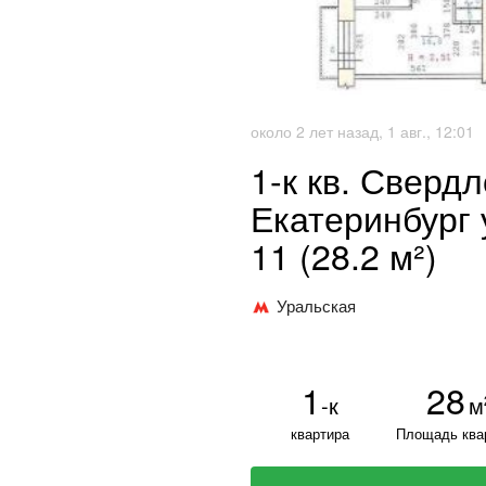
около 2 лет назад, 1 авг., 12:01
1-к кв. Сверд
Екатеринбург 
11 (28.2 м²)
Уральская
1
28
-к
м
квартира
Площадь ква