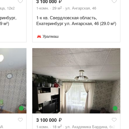
3 100 000
2
ца, 12к2
1-комн.
29
м
ул. Ангарская, 46
ринбург,
1-к кв. Свердловская область,
9 м²)
Екатеринбург ул. Ангарская, 46 (29.0 м²)
Уралмаш
3 100 000
2
6А
1-комн.
18
м
ул. Академика Бардина, 6к2