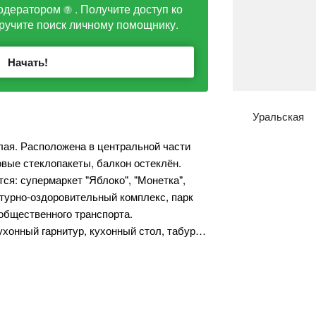
одератором
. Получите доступ ко
?
ручите поиск личному помощнику.
Начать!
Уральская
плая. Расположена в центральной части
овые стеклопакеты, балкон остеклён.
ся: супермаркет "Яблоко", "Монетка",
турно-оздоровительный комплекс, парк
 общественного транспорта.
кухонный гарнитур, кухонный стол, табур…