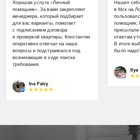
Хорошая услуга «Личный
Нашел себе
помощник». За вами закрепляют
в Мск на Ло
менеджера, который подбирает
пользовалс
для вас варианты, помогает
помощник; 
с подписанием договора
присылали 
и проверкой квартиры. Константин
ответам ут
оперативно отвечал на наши
В итоге вы
вопросы и подстраивался под
было надо!
возникающие в ходе поиска
требования.
Ilya
Ins Fairy