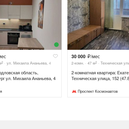
мес
30 000
/мес
2
2
м
ул. Михаила Ананьева, 4
2-комн.
47
м
Техническая ули
ердловская область,
2-комнатная квартира: Екате
рг ул. Михаила Ананьева, 4
Техническая улица, 152 (47.8
я
Проспект Космонавтов