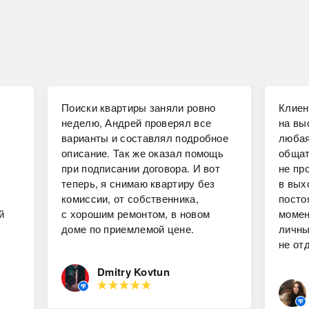
Поиски квартиры заняли ровно
Клиен
неделю, Андрей проверял все
на вы
варианты и составлял подробное
любая
описание. Так же оказал помощь
общат
при подписании договора. И вот
не пр
теперь, я снимаю квартиру без
в вых
комиссии, от собственника,
посто
й
с хорошим ремонтом, в новом
момен
доме по приемлемой цене.
личны
не от
Dmitry Kovtun