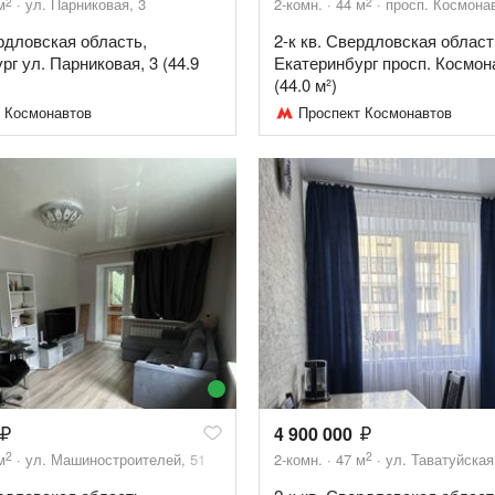
2
2
м
ул. Парниковая, 3
2-комн.
44
м
просп. Космонав
ердловская область,
2-к кв. Свердловская област
рг ул. Парниковая, 3 (44.9
Екатеринбург просп. Космон
(44.0 м²)
 Космонавтов
Проспект Космонавтов
4 900 000
2
2
м
ул. Машиностроителей, 51
2-комн.
47
м
ул. Таватуйская