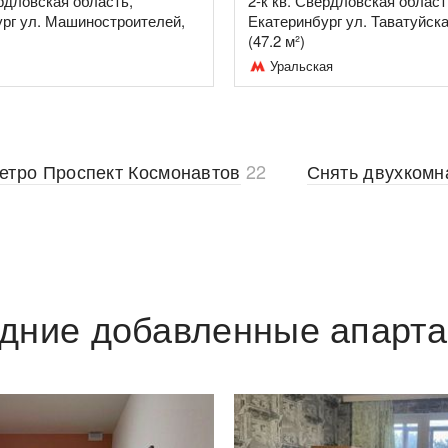
ердловская область,
2-к кв. Свердловская област
рг ул. Машиностроителей,
Екатеринбург ул. Таватуйска
(47.2 м²)
Уральская
метро Проспект Космонавтов
22
Снять двухкомн
дние добавленные апарт