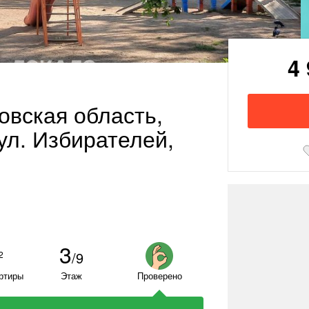
4
ловская область,
ул. Избирателей,
3
/9
2
ртиры
Этаж
Проверено