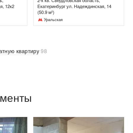
ь,
2-к кв. Свердловская область,
я, 12к2
Екатеринбург ул. Надеждинская, 14
(50.9 м²)
Уральская
атную квартиру
98
аменты