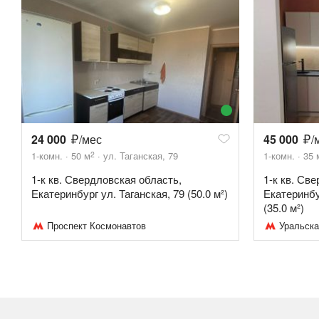
24 000
/мес
45 000
/
2
1-комн.
50
м
ул. Таганская, 79
1-комн.
35
1-к кв. Свердловская область,
1-к кв. Св
Екатеринбург ул. Таганская, 79 (50.0 м²)
Екатеринбу
(35.0 м²)
Проспект Космонавтов
Уральска