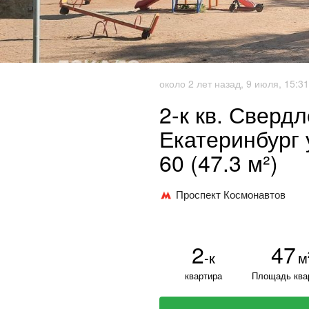
около 2 лет назад, 9 июля, 15:31
2-к кв. Сверд
Екатеринбург 
60 (47.3 м²)
Проспект Космонавтов
2
47
-к
м
квартира
Площадь ква