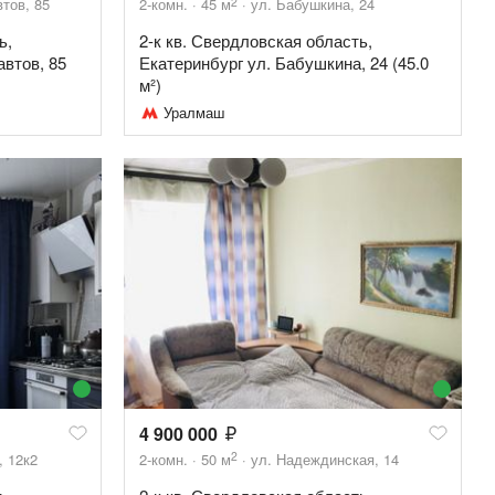
2
тов, 85
2-комн.
45
м
ул. Бабушкина, 24
ь,
2-к кв. Свердловская область,
автов, 85
Екатеринбург ул. Бабушкина, 24 (45.0
м²)
Уралмаш
4 900 000
2
, 12к2
2-комн.
50
м
ул. Надеждинская, 14