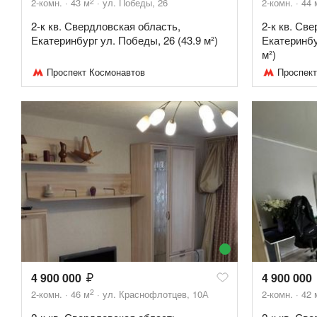
2
2-комн.
43
м
ул. Победы, 26
2-комн.
44
2-к кв. Свердловская область,
2-к кв. Св
Екатеринбург ул. Победы, 26 (43.9 м²)
Екатеринбу
м²)
Проспект Космонавтов
Проспект
4 900 000
4 900 000
2
2-комн.
46
м
ул. Краснофлотцев, 10А
2-комн.
42