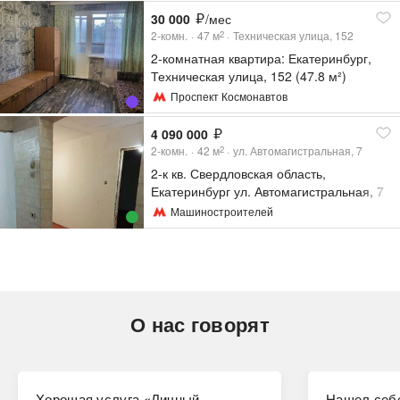
30 000
/мес
2-комн.
47
м
Техническая улица, 152
2
2-комнатная квартира: Екатеринбург,
Техническая улица, 152 (47.8 м²)
Проспект Космонавтов
4 090 000
2-комн.
42
м
ул. Автомагистральная, 7
2
2-к кв. Свердловская область,
Екатеринбург ул. Автомагистральная, 7
(42.9 м²)
Машиностроителей
О нас говорят
Хорошая услуга «Личный
Нашел себе