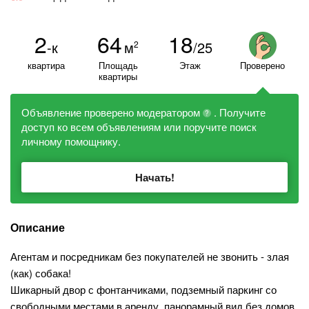
2
64
18
-к
м
/25
2
квартира
Площадь
Этаж
Проверено
квартиры
Объявление проверено модератором
. Получите
?
доступ ко всем объявлениям или поручите поиск
личному помощнику.
Начать!
Описание
Агентам и посредникам без покупателей не звонить - злая
(как) собака!
Шикарный двор с фонтанчиками, подземный паркинг со
свободными местами в аренду, панорамный вид без домов