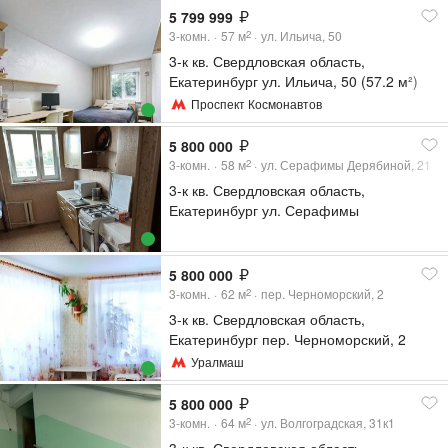
5 799 999
3-комн.
57
м
ул. Ильича, 50
2
3-к кв. Свердловская область,
Екатеринбург ул. Ильича, 50 (57.2 м²)
Проспект Космонавтов
5 800 000
3-комн.
58
м
ул. Серафимы Дерябиной, 21
2
3-к кв. Свердловская область,
Екатеринбург ул. Серафимы
Дерябиной, 21 (58.2 м²)
5 800 000
3-комн.
62
м
пер. Черноморский, 2
2
3-к кв. Свердловская область,
Екатеринбург пер. Черноморский, 2
(62.3 м²)
Уралмаш
5 800 000
3-комн.
64
м
ул. Волгоградская, 31к1
2