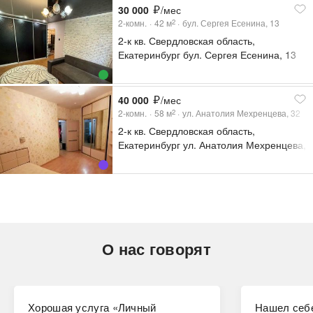
30 000
/мес
2-комн.
42
м
бул. Сергея Есенина, 13
2
2-к кв. Свердловская область,
Екатеринбург бул. Сергея Есенина, 13
(42.6 м²)
40 000
/мес
2-комн.
58
м
ул. Анатолия Мехренцева, 32
2
2-к кв. Свердловская область,
Екатеринбург ул. Анатолия Мехренцева,
32 (58.0 м²)
О нас говорят
Хорошая услуга «Личный
Нашел себе