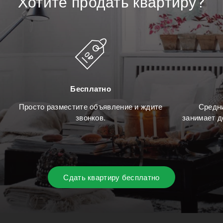
Хотите
продать
квартиру?
Бесплатно
Просто разместите объявление и ждите
Средни
звонков.
занимает д
Сдать квартиру бесплатно