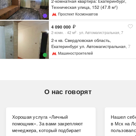
2-комнатная квартира: Екатеринбург,
Техническая улица, 152 (47.8 м²)
Проспект Космонавтов
4 090 000
2-комн.
42
м
ул. Автомагистральная, 7
2
2-к кв. Свердловская область,
Екатеринбург ул. Автомагистральная, 7
(42.9 м²)
Машиностроителей
О нас говорят
Хорошая услуга «Личный
Нашел себе
помощник». За вами закрепляют
в Мск на Ло
менеджера, который подбирает
пользовалс