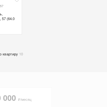
 57
ь,
 57 (64.0
ю квартиру
10
0 000
₽/месяц