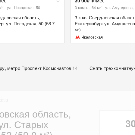
мес
30 000
/мес
2
2
м
ул. Посадская, 50
3-комн.
64
м
ул. Амундсена,
ердловская область,
3-к кв. Свердловская област
рг ул. Посадская, 50 (58.7
Екатеринбург ул. Амундсена,
м²)
Чкаловская
ру, метро Проспект Космонавтов
14
Снять трехкомнатну
0:33
ловская область,
3
ул. Старых
52 (59.0 м²)