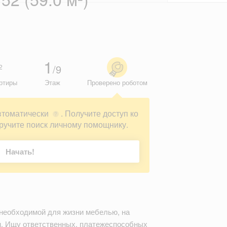
1
/9
2
ртиры
Этаж
Проверено роботом
втоматически
. Получите доступ ко
?
ручите поиск личному помощнику.
Начать!
й необходимой для жизни мебелью, на
м. Ищу ответственных, платежеспособных