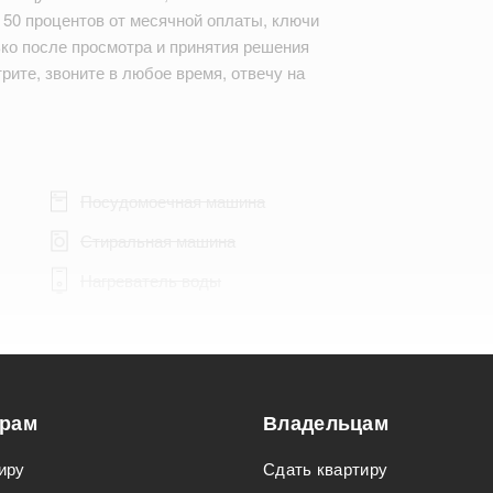
у 50 процентов от месячной оплаты, ключи
ько после просмотра и принятия решения
рите, звоните в любое время, отвечу на
Посудомоечная машина
Стиральная машина
Нагреватель воды
орам
Владельцам
Подходит для мероприятий
иру
Сдать квартиру
Подходит для семьи с детьми