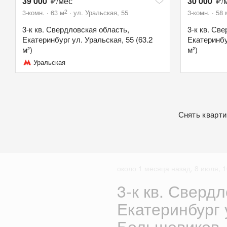
39 000
/мес
30 000
/
2
3-комн.
63
м
ул. Уральская, 55
3-комн.
58
3-к кв. Свердловская область,
3-к кв. Св
Екатеринбург ул. Уральская, 55 (63.2
Екатеринбу
м²)
м²)
Уральская
Снять кварти
около 1 месяца назад, 8 июля, 1
3-к кв. Сверд
Екатеринбург 
Большевиков, 