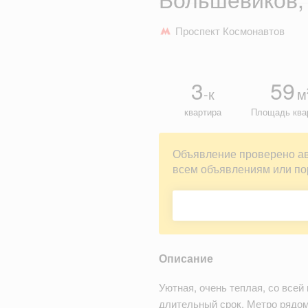
Проспект Космонавтов
3
59
-к
м
квартира
Площадь ква
Объявление проверено а
всем объявлениям или по
Описание
Уютная, очень теплая, со все
длительный срок. Метро рядо