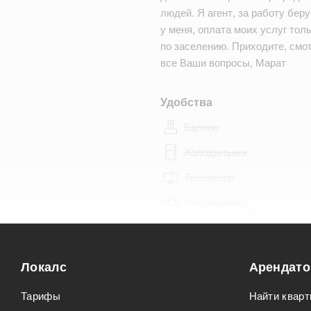
людей. Я агент, за работу бер
у меня, оплата моих услуг тол
по заселению. Приходите, смот
все Ваши вопросы, Марат
Удобства
Балкон
Холодильник
Телевизор
Кондиционер
Особенности
Локалс
Арендат
Можно курить
Тарифы
Найти кварт
Можно с животными