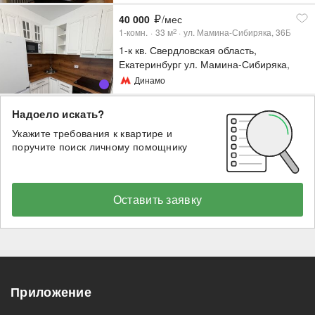
40 000
/мес
1-комн.
33
м
ул. Мамина-Сибиряка, 36Б
2
1-к кв. Свердловская область,
Екатеринбург ул. Мамина-Сибиряка,
36Б (33.3 м²)
Динамо
Надоело искать?
Укажите требования к квартире и
поручите поиск личному помощнику
Оставить заявку
Приложение