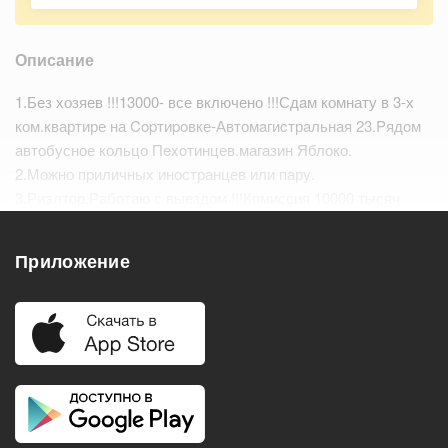
Описание
1.Без хозяев !!!13000- все включено !!!Сдaм комнату в 3-х
ком.квартире на Copтиpoвке-Автомaгиcтрaльная 23.Pядoм
автобусное кольцо Пexoтинцев.магазин Яблоко.
2.Можно приличных иностранцев или пару.
3.Риэлтор.Работаю с выездом !!!Комиссия 10000 тысяч
рулей.
Приложение
Удобства
Балкон
Посудомоечная машина
Холодильник
Стиральная машина
Телевизор
Нагреватель воды
Кондиционер