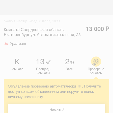
около 1 месяца назад, 8 июля, 10:11
13 000 ₽
Комната Свердловская область,
Екатеринбург ул. Автомагистральная, 23
Уралмаш
К
13
2
м
/9
2
комната
Площадь
Этаж
Проверено
комнаты
роботом
Объявление проверено автоматически
. Получите
?
доступ ко всем объявлениям или поручите поиск
личному помощнику.
Начать!