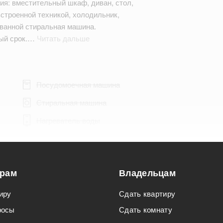
ия: вместительный шкаф, диван, стол,
встроенной техникой, холодильник,
 ванной стиральная машина.
ный срок.…
Читать дальше
Посудомоечная машина
Стиральная машина
Нагреватель воды
орам
Владельцам
Подходит для мероприятий
иру
Сдать квартиру
Подходит для семьи с детьми
росы
Сдать комнату