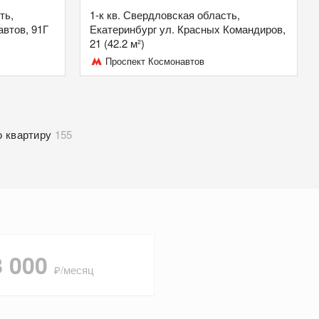
ть,
1-к кв. Свердловская область,
автов, 91Г
Екатеринбург ул. Красных Командиров,
21 (42.2 м²)
Проспект Космонавтов
 квартиру
155
8 000
₽/месяц