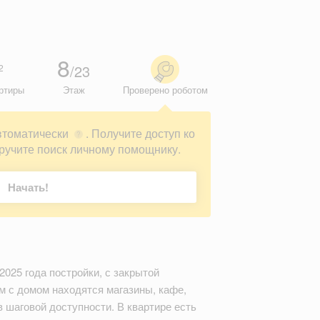
8
/23
2
ртиры
Этаж
Проверено роботом
втоматически
. Получите доступ ко
?
ручите поиск личному помощнику.
Начать!
2025 года постройки, с закрытой
м с домом находятся магазины, кафе,
 шаговой доступности. В квартире есть