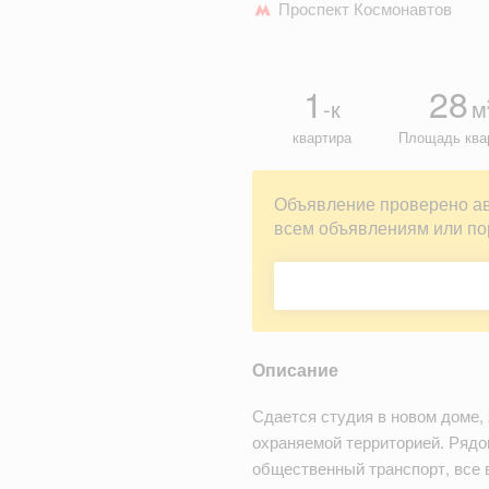
Проспект Космонавтов
1
28
-к
м
квартира
Площадь ква
Объявление проверено а
всем объявлениям или по
Описание
Сдается студия в новом доме, 
охраняемой территорией. Рядо
общественный транспорт, все в