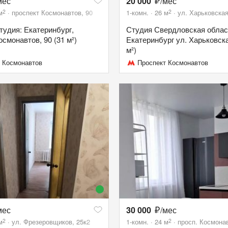
мес
20 000
/мес
2
2
м
проспект Космонавтов, 90
1-комн.
26
м
ул. Харьковская
тудия: Екатеринбург,
Студия Свердловская облас
осмонавтов, 90 (31 м²)
Екатеринбург ул. Харьковска
м²)
 Космонавтов
Проспект Космонавтов
мес
30 000
/мес
2
2
м
ул. Фрезеровщиков, 25к2
1-комн.
24
м
просп. Космонав