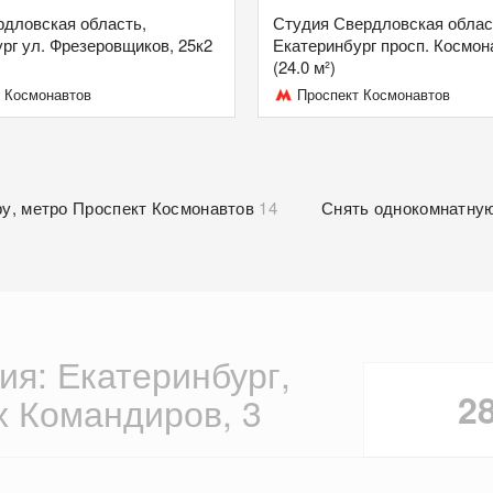
ердловская область,
Студия Свердловская облас
рг ул. Фрезеровщиков, 25к2
Екатеринбург просп. Космон
(24.0 м²)
 Космонавтов
Проспект Космонавтов
ру, метро Проспект Космонавтов
14
Снять однокомнатную
ия: Екатеринбург,
2
х Командиров, 3