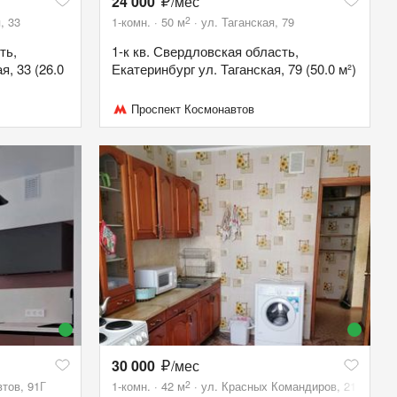
24 000
/мес
2
, 33
1-комн.
50
м
ул. Таганская, 79
ть,
1-к кв. Свердловская область,
я, 33 (26.0
Екатеринбург ул. Таганская, 79 (50.0 м²)
Проспект Космонавтов
30 000
/мес
2
тов, 91Г
1-комн.
42
м
ул. Красных Командиров, 21