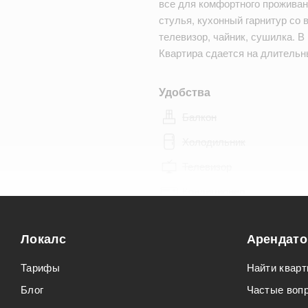
все для комфортного проживан
стулья, кухонный гарнитур со 
телевизор, чайник, сушилка. В
Квартира сдается на длитель
Удобства
Балкон
Холодильник
Телевизор
Кондиционер
Особенности
Локалс
Арендат
Можно курить
Тарифы
Найти кварт
Можно с животными
Блог
Частые воп