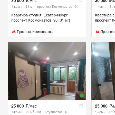
30 000
/мес
30 000
/
2
1-комн.
31
м
проспект Космонавтов, 90
1-комн.
31
Квартира-студия: Екатеринбург,
Квартира-с
проспект Космонавтов, 90 (31 м²)
проспект К
Проспект Космонавтов
Проспект
25 000
/мес
25 000
/
2
1-комн.
29
м
ул. Энтузиастов, 42
1-комн.
31