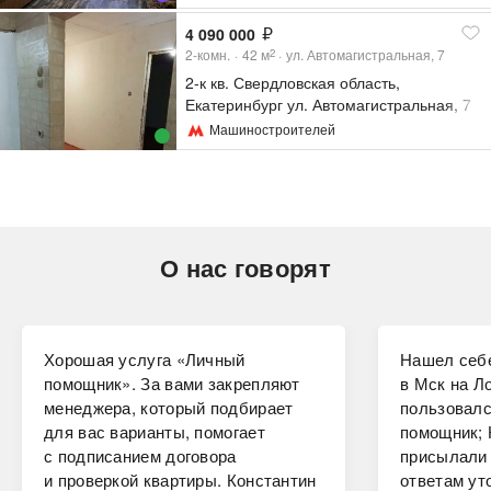
4 090 000
2-комн.
42
м
ул. Автомагистральная, 7
2
2-к кв. Свердловская область,
Екатеринбург ул. Автомагистральная, 7
(42.9 м²)
Машиностроителей
О нас говорят
Хорошая услуга «Личный
Нашел себе
помощник». За вами закрепляют
в Мск на Ло
менеджера, который подбирает
пользовалс
для вас варианты, помогает
помощник; 
с подписанием договора
присылали 
и проверкой квартиры. Константин
ответам ут