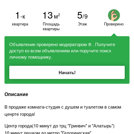
1
13
5
-к
м
/9
2
квартира
Площадь
Этаж
Проверено
квартиры
Объявление проверено модератором
. Получите
?
доступ ко всем объявлениям или поручите поиск
личному помощнику.
Начать!
Описание
В продаже комната-студия с душем и туалетом в самом
ценрте города!
Центр города(10 минут до трц "Гринвич" и "Алатырь")
10 минут пешком до метро "Гелогическая"