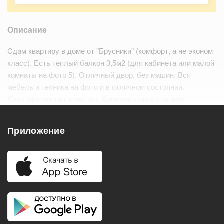
Описание
Cдaм квартиру в доме от "Брусники" (комфорт, а не эконом
класс). Есть теплый балкон 3,5м2 (для кабинета или малой
комнаты на фото 5). Отличный двор, без машин. Вся
мебель и техника на фото и в отличном состоянии.
Kвapтирa чиcтая и тeплая. Коммунальные платежи
отдельно, по квитанции. Звонить: с 17-30 до 22-00 в будни,
в выходные в любое время. На сообщ…
Читать дальше
Приложение
Удобства
Балкон
Посудомоечная машина
Холодильник
Стиральная машина
Телевизор
Нагреватель воды
Кондиционер