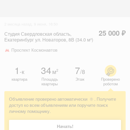
2 месяца назад, 9 июня, 16:50
25 000 ₽
Студия Свердловская область,
Екатеринбург ул. Новаторов, 8В (34.0 м²)
Проспект Космонавтов
1
34
7
-к
м
/8
2
квартира
Площадь
Этаж
Проверено
квартиры
роботом
Объявление проверено автоматически
. Получите
?
доступ ко всем объявлениям или поручите поиск
личному помощнику.
Начать!