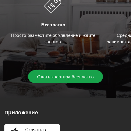
Бесплатно
Просто разместите объявление и ждите
Средни
звонков.
занимает д
Сдать квартиру бесплатно
Приложение