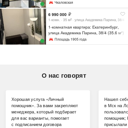
Чкаловская
6 990 000
1-комн.
35
м
улица Академика Парина, 38/4
2
1-комнатная квартира: Екатеринбург,
улица Академика Парина, 38/4 (35.6 м²)
Площадь 1905 года
О нас говорят
Хорошая услуга «Личный
Нашел себе
помощник». За вами закрепляют
в Мск на Ло
менеджера, который подбирает
пользовалс
для вас варианты, помогает
помощник; 
с подписанием договора
присылали 