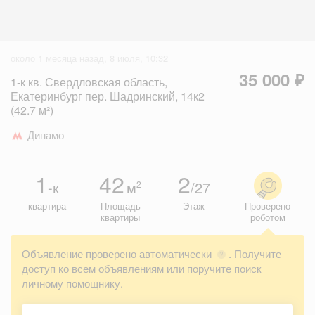
около 1 месяца назад, 8 июля, 10:32
35 000 ₽
1-к кв. Свердловская область,
Екатеринбург пер. Шадринский, 14к2
(42.7 м²)
Динамо
1
42
2
-к
м
/27
2
квартира
Площадь
Этаж
Проверено
квартиры
роботом
Объявление проверено автоматически
. Получите
?
доступ ко всем объявлениям или поручите поиск
личному помощнику.