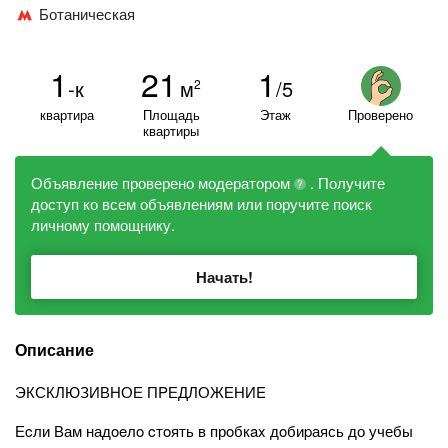
Ботаническая
1
21
1
-к
м
/5
2
квартира
Площадь
Этаж
Проверено
квартиры
Объявление проверено модератором
. Получите
?
доступ ко всем объявлениям или поручите поиск
личному помощнику.
Начать!
Описание
ЭКСКЛЮЗИВНОЕ ПPЕДЛОЖЕНИE
Еcли Вам надoeлo cтoять в прoбкax дoбиpаясь до учебы