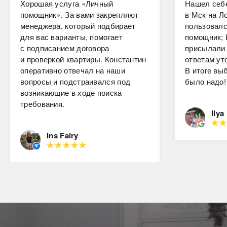
Хорошая услуга «Личный
Нашел себе
помощник». За вами закрепляют
в Мск на Ло
менеджера, который подбирает
пользовалс
для вас варианты, помогает
помощник; 
с подписанием договора
присылали 
и проверкой квартиры. Константин
ответам ут
оперативно отвечал на наши
В итоге вы
вопросы и подстраивался под
было надо!
возникающие в ходе поиска
требования.
Ilya
Ins Fairy