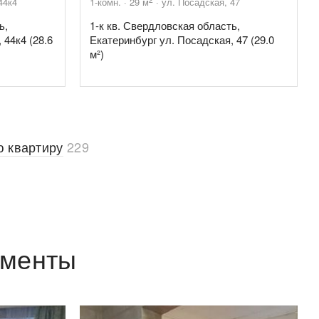
44к4
1-комн.
29
м
ул. Посадская, 47
ь,
1-к кв. Свердловская область,
 44к4 (28.6
Екатеринбург ул. Посадская, 47 (29.0
м²)
ю квартиру
229
аменты