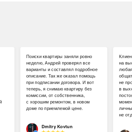
Поиски квартиры заняли ровно
Клиен
неделю, Андрей проверял все
на вы
варианты и составлял подробное
любая
описание. Так же оказал помощь
общат
при подписании договора. И вот
не пр
теперь, я снимаю квартиру без
в вых
комиссии, от собственника,
посто
й
с хорошим ремонтом, в новом
момен
доме по приемлемой цене.
личны
не от
Dmitry Kovtun