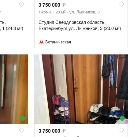
3 750 000
2
1
1-комн.
23
м
ул. Лыжников, 3
ть,
Студия Свердловская область,
1 (24.3 м²)
Екатеринбург ул. Лыжников, 3 (23.0 м²)
Ботаническая
3 750 000
2