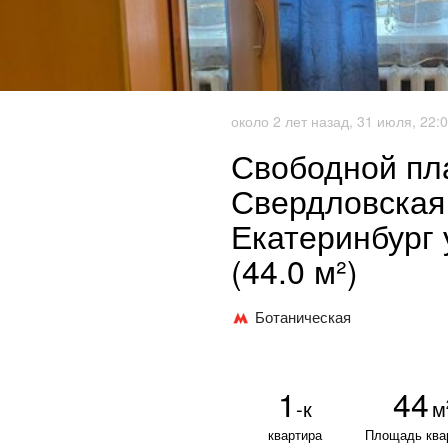
около 2 лет назад, 31 июля, 22:
Свободной пла
Свердловская
Екатеринбург 
(44.0 м²)
Ботаническая
1
44
-к
м
квартира
Площадь ква