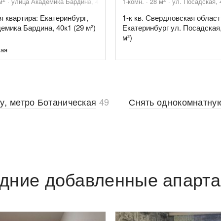
м
улица Академика Бардина, 40к1
1-комн.
28
м
ул. Посадская, 
я квартира: Екатеринбург,
1-к кв. Свердловская област
емика Бардина, 40к1 (29 м²)
Екатеринбург ул. Посадская,
м²)
кая
у, метро Ботаническая
49
Снять однокомнатну
дние добавленные апарт