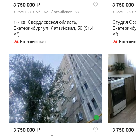
3 750 000
3 750 000
2
1-комн.
31
м
ул. Латвийская, 56
1-комн.
21
1-к кв. Свердловская область,
Студия Св
Екатеринбург ул. Латвийская, 56 (31.4
Екатеринбур
м²)
м²)
Ботаническая
Ботаниче
3 750 000
3 750 000
2