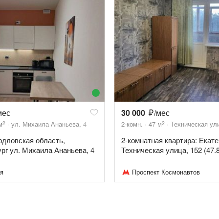
мес
30 000
/мес
2
2
м
ул. Михаила Ананьева, 4
2-комн.
47
м
Техническая ули
ердловская область,
2-комнатная квартира: Екате
рг ул. Михаила Ананьева, 4
Техническая улица, 152 (47.8
я
Проспект Космонавтов