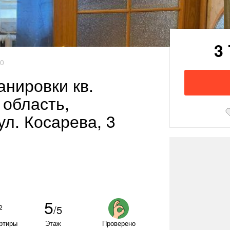
3
00
нировки кв.
 область,
ул. Косарева, 3
5
/5
2
ртиры
Этаж
Проверено